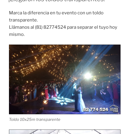
Marca la diferencia en tu evento con un toldo
transparente.
Llámanos al (81) 82774524 para separar el tuyo hoy
mismo.
Toldo 10x25m transparente