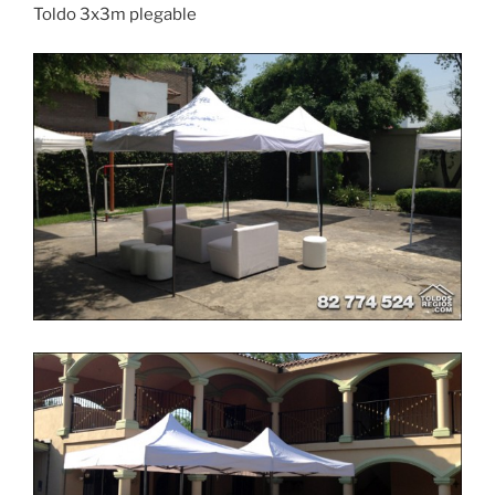
Toldo 3x3m plegable