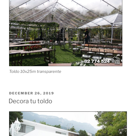
Toldo 10x25m transparente
POSTED
DECEMBER 26, 2019
ON
Decora tu toldo