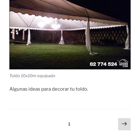
Toldo 10x10m equipado
Algunas ideas para decorar tu toldo.
Posts
Next
Page
1
page
navigation