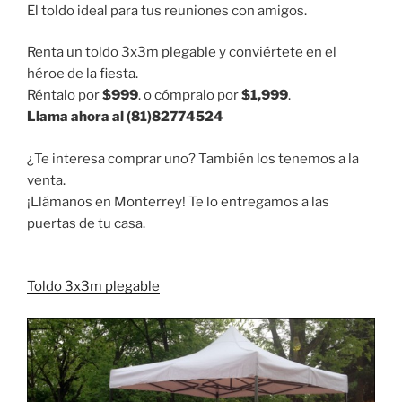
El toldo ideal para tus reuniones con amigos.
Renta un toldo 3x3m plegable y conviértete en el
héroe de la fiesta.
Réntalo por
$999
. o cómpralo por
$1,999
.
Llama ahora al (81)82774524
¿Te interesa comprar uno? También los tenemos a la
venta.
¡Llámanos en Monterrey! Te lo entregamos a las
puertas de tu casa.
Toldo 3x3m plegable